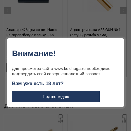
‹
›
Адаптер №6 для сошек Harris
Адаптер-иголка A2S GUN № 1,
на европейскую планку HA6
(латунь, резьба мама,
дюймовая 12/28, для Dewey
30/35C)
Внимание!
2 491 ₽
520 ₽
В КОРЗИНУ
В КОРЗИНУ
Для просмотра сайта www.kolchuga.ru необходимо
подтвердить свой совершеннолетний возраст.
Вам уже есть 18 лет?
Подтверждаю
ДРУГИЕ ТОВАРЫ БРЕНДА