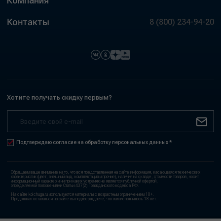
Компания
Контакты
8 (800) 234-94-20
Хотите получать скидку первым?
Подтверждаю согласие на обработку персональных данных *
Обращаем ваше внимание на то, что вся представленная на сайте информация, касающаяся технических
характеристик (цвет, внешний вид, комплектация и прочие), наличия на складе, стоимости товаров, носит
информационный характер и ни при каких условиях не является публичной офертой,
определяемой положениями Статьи 437(2) Гражданского кодекса РФ.
На сайте kolchuga.ru используются материалы с возрастным ограничением 18+.
Продолжая оставаться на сайте вы подтверждаете, что вам исполнилось 18 лет.