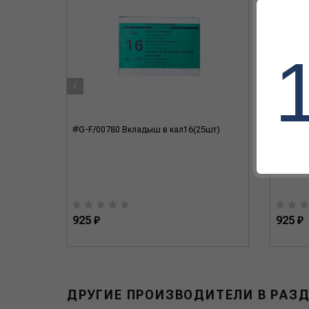
‹
NRR22dB,
#G-F/00780 Вкладыш в кал16(25шт)
#G-F/00
арядка,
925 ₽
925 ₽
ДРУГИЕ ПРОИЗВОДИТЕЛИ В РАЗ