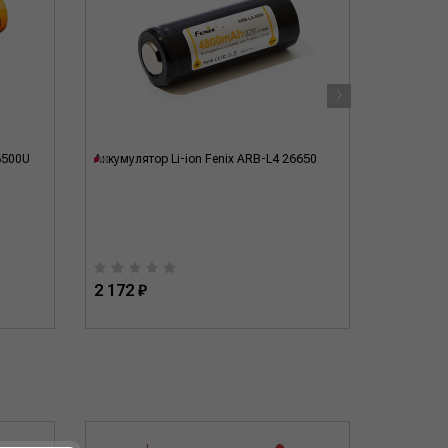
›
Финаль
3500U
Аккумулятор Li-ion Fenix ARB-L4 26650
Ароматиза
кг клубни
2 172 ₽
500 ₽