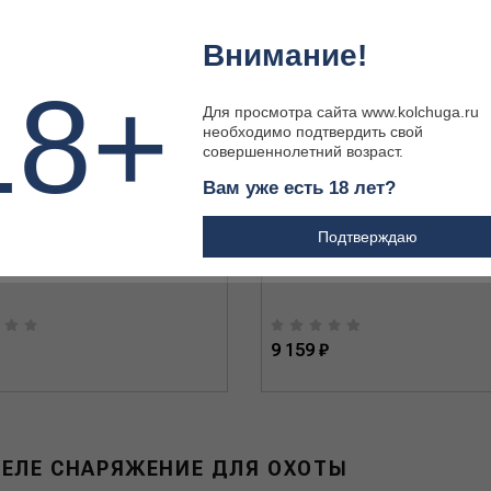
Внимание!
18+
Для просмотра сайта www.kolchuga.ru
необходимо подтвердить свой
совершеннолетний возраст.
Вам уже есть 18 лет?
790 Вкладыш в кал20(25шт)
00258. Набор ЧИСТОGUN "Полный
Blaser R8 в калибре .308/.30-06. с
Подтверждаю
ствола 580 мм, 9 в 1 (чистка кана
ствола и патронника)
9 159 ₽
ДЕЛЕ СНАРЯЖЕНИЕ ДЛЯ ОХОТЫ