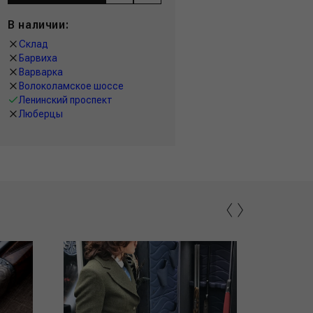
В наличии:
Склад
Барвиха
Варварка
Волоколамское шоссе
Ленинский проспект
Люберцы
‹
›