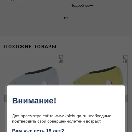
Подробнее
ПОХОЖИЕ ТОВАРЫ
‹
›
Внимание!
Для просмотра сайта www.kolchuga.ru необходимо
Линзы для стрелковых очков
Линзы для стрелковых очков
подтвердить свой совершеннолетний возраст.
Beretta LE011/A2166/014H
Beretta LE011/A2166/0229
желтые
Вам уже есть 18 лет?