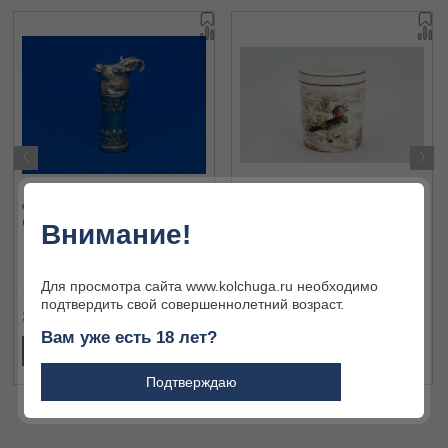
‹
›
Cолонка W 921003S02
Банка д/сыпучих продуктов
Внимание!
10,5см, 0,5л "Охота" в
подарочной упаковке IM1531-
M-A3461
Для просмотра сайта www.kolchuga.ru необходимо
подтвердить свой совершеннолетний возраст.
3 000 ₽
1 921 ₽
Вам уже есть 18 лет?
В КОРЗИНУ
В КОРЗИНУ
Подтверждаю