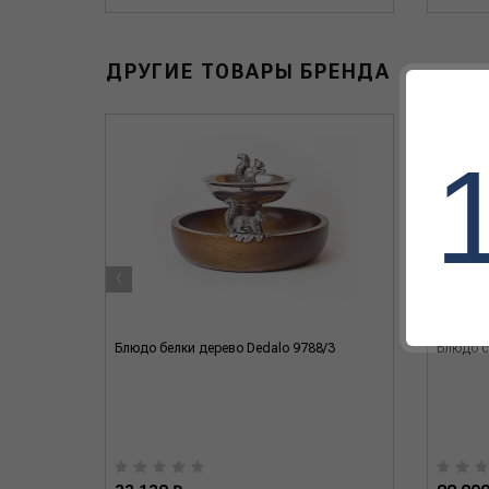
ДРУГИЕ ТОВАРЫ БРЕНДА
‹
Блюдо белки дерево Dedalo 9788/3
Блюдо с