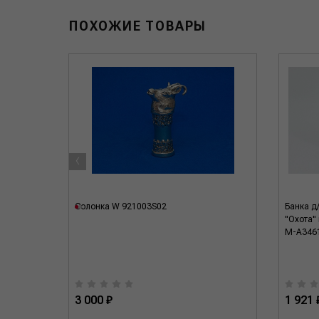
ПОХОЖИЕ ТОВАРЫ
‹
9551/12
Cолонка W 921003S02
Банка д
"Охота"
M-A346
3 000 ₽
1 921 