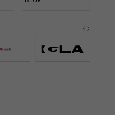
13 170 ₽
16 610 
‹
›