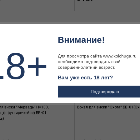
Внимание!
18+
Для просмотра сайта www.kolchuga.ru
необходимо подтвердить свой
совершеннолетний возраст.
Вам уже есть 18 лет?
Подтверждаю
ля виски "Медведь" Н=100,
Бокал для виски "Охота" БВ-01(Ох
 ,(в футляре-кейсе) БВ-01
ь)