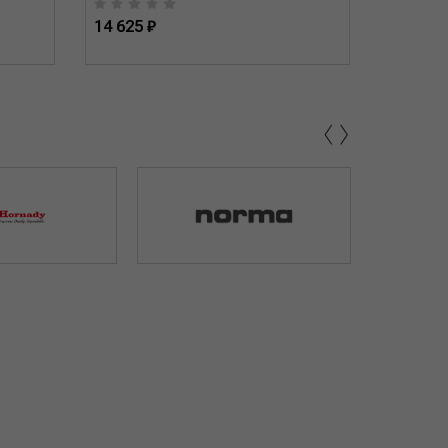
14 625 ₽
31 900 
‹
›