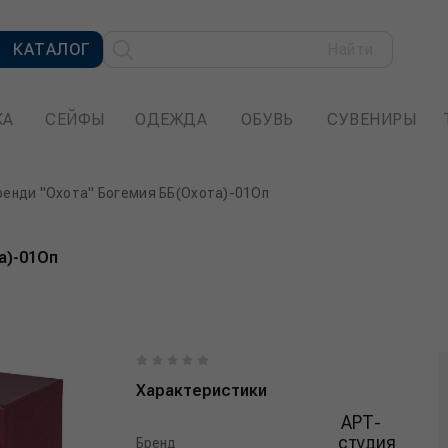
КАТАЛОГ
Найти
КА
СЕЙФЫ
ОДЕЖДА
ОБУВЬ
СУВЕНИРЫ
ренди "Охота" Богемия ББ(Охота)-01Оп
а)-01Оп
Характеристики
АРТ-
студия
Бренд