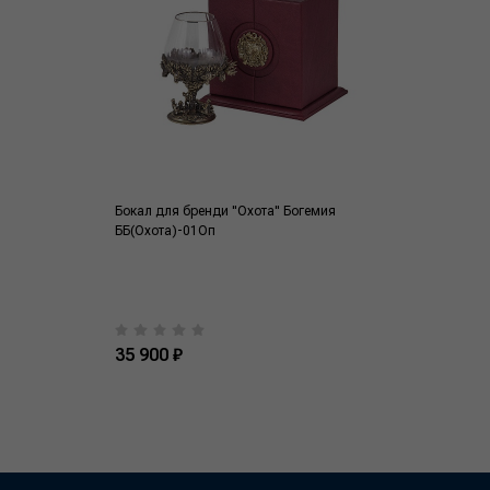
Бокал для бренди "Охота" Богемия
ББ(Охота)-01Оп
35 900 ₽