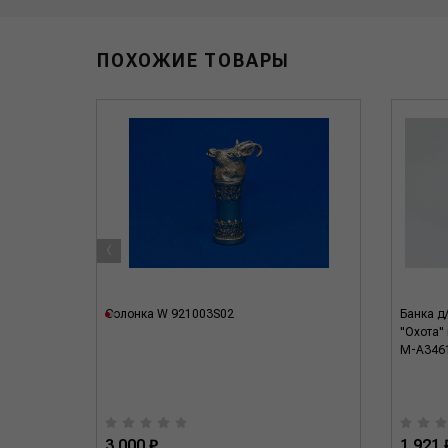
ПОХОЖИЕ ТОВАРЫ
‹
9551/12
Cолонка W 921003S02
Банка д
"Охота"
M-A346
3 000 ₽
1 921 