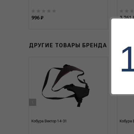
996 ₽
3 261 
ДРУГИЕ ТОВАРЫ БРЕНДА
‹
Кобура Вектор 14-31
Кобура 