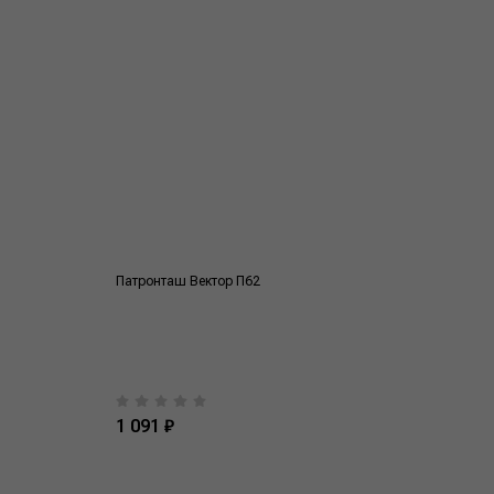
Патронташ Вектор П62
1 091 ₽