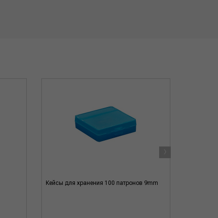
›
Кейсы для хранения 100 патронов 9mm
Кейсы для
кал.308, 3