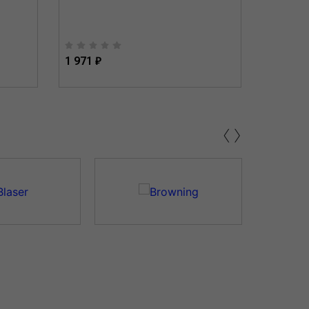
1 971 ₽
2 288 ₽
‹
›