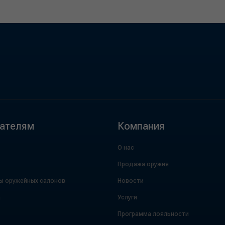
ателям
Компания
О нас
Продажа оружия
ы оружейных салонов
Новости
а
Услуги
Программа лояльности