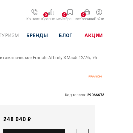
0
0
0
Контакты
Сравнение
Избранное
Корзина
Войти
ТУРИЗМ
БРЕНДЫ
БЛОГ
АКЦИИ
втоматическое Franchi Affinity 3 Max5 12/76, 76
Код товара:
29066678
248 040 ₽