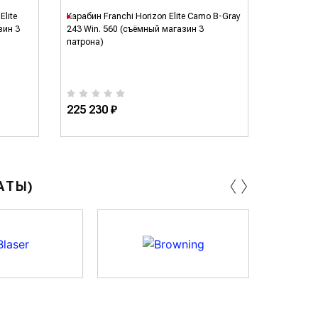
Elite
Карабин Franchi Horizon Elite Camo B-Gray
Карабин F
зин 3
243 Win. 560 (съёмный магазин 3
30-06 Spri
патрона)
225 230 ₽
182 880
‹
›
АТЫ)