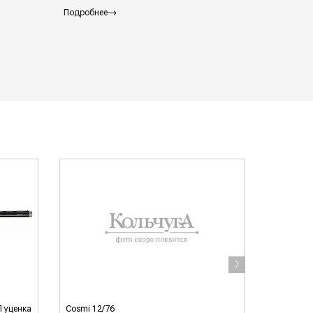
Подробнее
Подробнее
›
П уценка
Cosmi 12/76
Cosmi исп