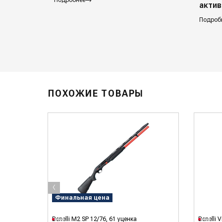
Подробнее
актив
Подроб
ПОХОЖИЕ ТОВАРЫ
‹
Финальная цена
i
Benelli M2 SP 12/76, 61 уценка
Benelli V