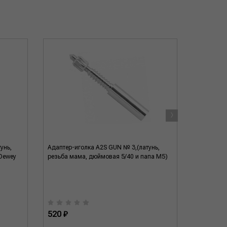
›
унь,
Адаптер-иголка A2S GUN № 3,(латунь,
Вишер ЧИ
Dewey
резьба мама, дюймовая 5/40 и папа М5)
латунь, р
520 ₽
520 ₽