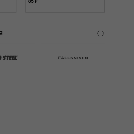
85 ₽
182 ₽
‹
›
Я