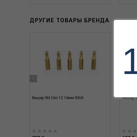
ДРУГИЕ ТОВАРЫ БРЕНДА
‹
Вишер Stil Crin 12 16мм 93UK
Вишер St